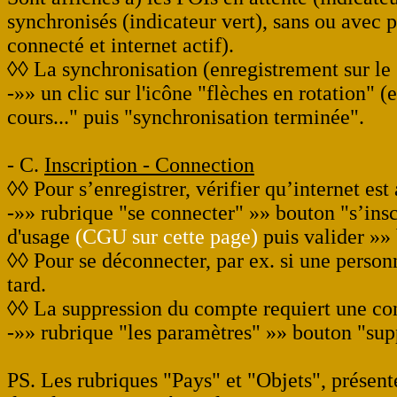
synchronisés (indicateur vert), sans ou avec 
connecté et internet actif).
◊◊ La synchronisation (enregistrement sur le 
-»» un clic sur l'icône "flèches en rotation" 
cours..." puis "synchronisation terminée".
- C.
Inscription - Connection
◊◊ Pour s’enregistrer, vérifier qu’internet est 
-»» rubrique "se connecter" »» bouton "s’insc
d'usage
(CGU sur cette page)
puis valider »» 
◊◊ Pour se déconnecter, par ex. si une person
tard.
◊◊ La suppression du compte requiert une con
-»» rubrique "les paramètres" »» bouton "sup
PS. Les rubriques "Pays" et "Objets", présente