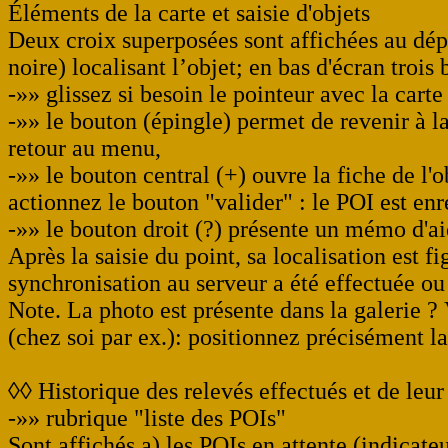
Éléments de la carte et saisie d'objets
Deux croix superposées sont affichées au dépa
noire) localisant l’objet; en bas d'écran trois
-»» glissez si besoin le pointeur avec la carte
-»» le bouton (épingle) permet de revenir à la 
retour au menu,
-»» le bouton central (+) ouvre la fiche de l'
actionnez le bouton "valider" : le POI est en
-»» le bouton droit (?) présente un mémo d'ai
Après la saisie du point, sa localisation est f
synchronisation au serveur a été effectuée 
Note. La photo est présente dans la galerie ?
(chez soi par ex.): positionnez précisément la 
◊◊ Historique des relevés effectués et de leur
-»» rubrique "liste des POIs"
Sont affichés a) les POIs en attente (indicate