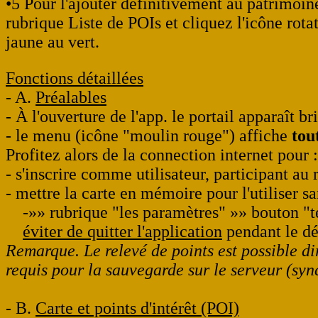
•5 Pour l'ajouter définitivement au patrimoin
rubrique Liste de POIs et cliquez l'icône rota
jaune au vert.
Fonctions détaillées
- A.
Préalables
- À l'ouverture de l'app. le portail apparaît b
- le menu (icône "moulin rouge") affiche
tou
Profitez alors de la connection internet pour :
- s'inscrire comme utilisateur, participant a
- mettre la carte en mémoire pour l'utiliser s
-»» rubrique "les paramètres" »» bouton "té
éviter de quitter l'application
pendant le d
Remarque. Le relevé de points est possible dir
requis pour la sauvegarde sur le serveur (syn
- B.
Carte et points d'intérêt (POI)