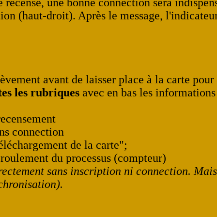
e recensé, une bonne connection sera indispens
tion (haut-droit). Après le message, l'indicate
rièvement avant de laisser place à la carte pour
tes les rubriques
avec en bas les informations
u recensement
ans connection
léchargement de la carte";
éroulement du processus (compteur)
ectement sans inscription ni connection. Mais 
chronisation).